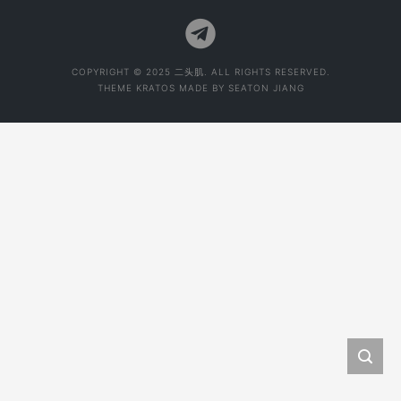
COPYRIGHT © 2025 二头肌. ALL RIGHTS RESERVED.
THEME
KRATOS
MADE BY
SEATON JIANG